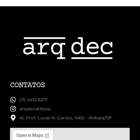
CONTATOS
(11) 4412-6271
arqdecatibaia
Al. Prof. Lucas N. Garcez, 1460 - Atibaia/SP