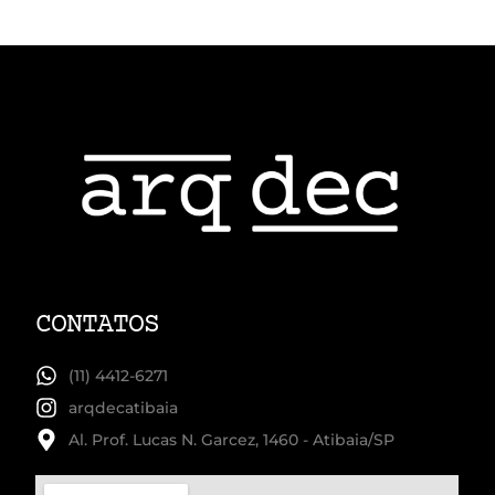
CONTATOS
(11) 4412-6271
arqdecatibaia
Al. Prof. Lucas N. Garcez, 1460 - Atibaia/SP