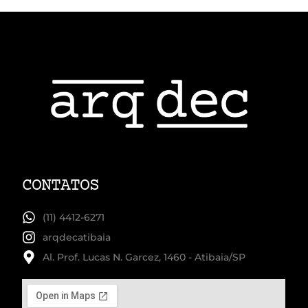
CONTATOS
(11) 4412-6271
arqdecatibaia
Al. Prof. Lucas N. Garcez, 1460 - Atibaia/SP