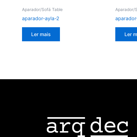
Aparador/Sofá Table
Aparador/S
aparador-ayla-2
aparador
Ler mais
Ler m