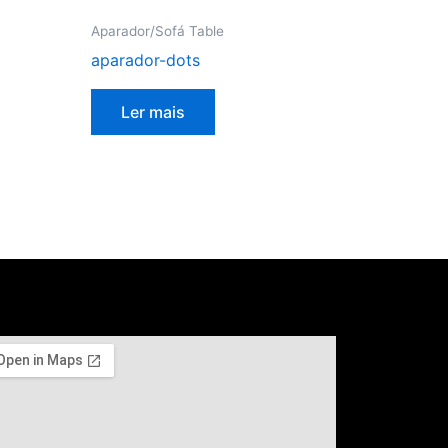
Aparador/Sofá Table
aparador-dots
Ler mais