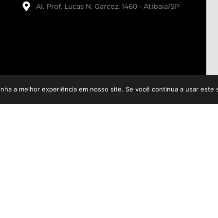
Al. Prof. Lucas N. Garcez, 1460 - Atibaia/SP
enha a melhor experiência em nosso site. Se você continua a usar este 