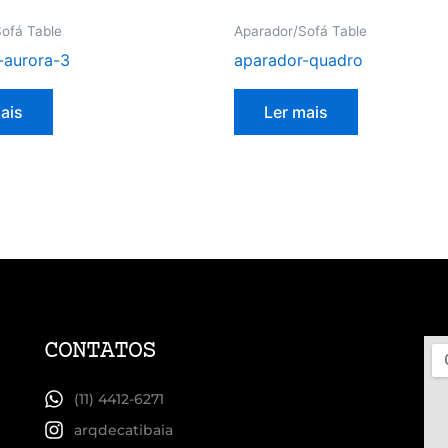
ofá Table
Aparador/Sofá Table
-aurora-3
aparador-quadro
ais
Ler mais
CONTATOS
(11) 4412-6271
arqdecatibaia