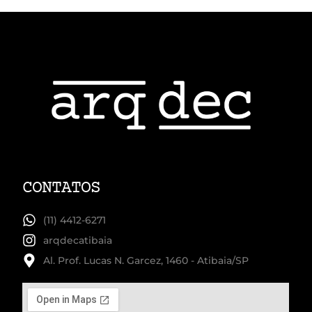
CONTATOS
(11) 4412-6271
arqdecatibaia
Al. Prof. Lucas N. Garcez, 1460 - Atibaia/SP