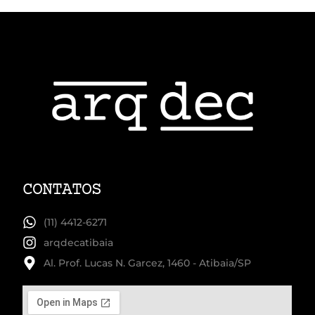
CONTATOS
(11) 4412-6271
arqdecatibaia
Al. Prof. Lucas N. Garcez, 1460 - Atibaia/SP