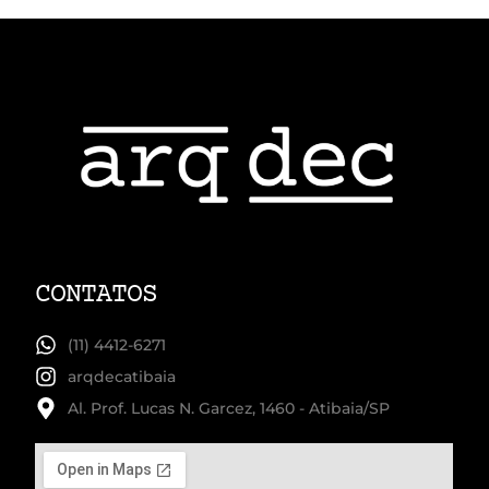
CONTATOS
(11) 4412-6271
arqdecatibaia
Al. Prof. Lucas N. Garcez, 1460 - Atibaia/SP