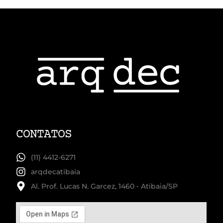
CONTATOS
(11) 4412-6271
arqdecatibaia
Al. Prof. Lucas N. Garcez, 1460 - Atibaia/SP