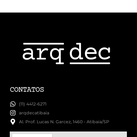
CONTATOS
(11) 4412-6271
arqdecatibaia
Al. Prof. Lucas N. Garcez, 1460 - Atibaia/SP