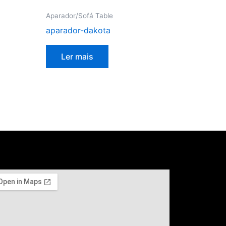
Aparador/Sofá Table
aparador-dakota
Ler mais