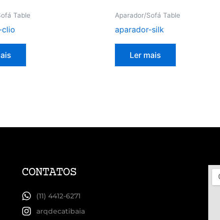
ofá Table
Aparador/Sofá Table
clio
aparador-silk
ais
Ler mais
CONTATOS
(11) 4412-6271
arqdecatibaia