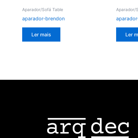
Aparador/Sofá Table
Aparador/S
aparador-brendon
aparador-
Ler mais
Ler m