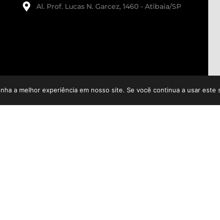
Al. Prof. Lucas N. Garcez, 1460 - Atibaia/SP
enha a melhor experiência em nosso site. Se você continua a usar este 