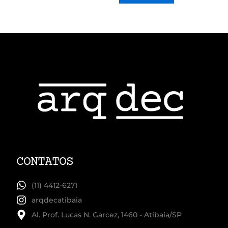
CONTATOS
(11) 4412-6271
arqdecatibaia
Al. Prof. Lucas N. Garcez, 1460 - Atibaia/SP