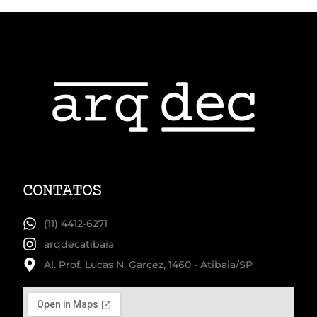
CONTATOS
(11) 4412-6271
arqdecatibaia
Al. Prof. Lucas N. Garcez, 1460 - Atibaia/SP