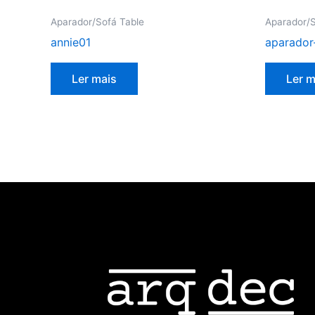
Aparador/Sofá Table
Aparador/S
annie01
aparador
Ler mais
Ler m