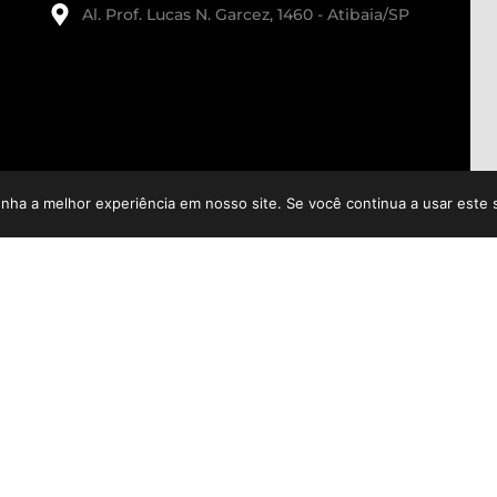
Al. Prof. Lucas N. Garcez, 1460 - Atibaia/SP
enha a melhor experiência em nosso site. Se você continua a usar este 