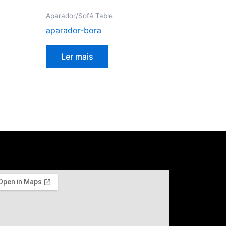
Aparador/Sofá Table
aparador-bora
Ler mais