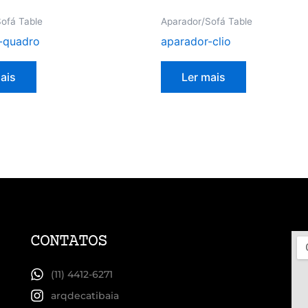
ofá Table
Aparador/Sofá Table
-quadro
aparador-clio
ais
Ler mais
CONTATOS
(11) 4412-6271
arqdecatibaia