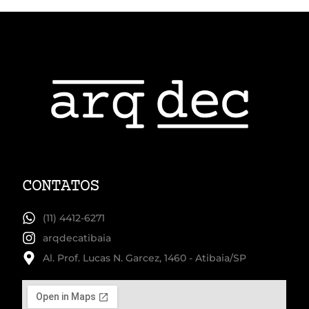
CONTATOS
(11) 4412-6271
arqdecatibaia
Al. Prof. Lucas N. Garcez, 1460 - Atibaia/SP