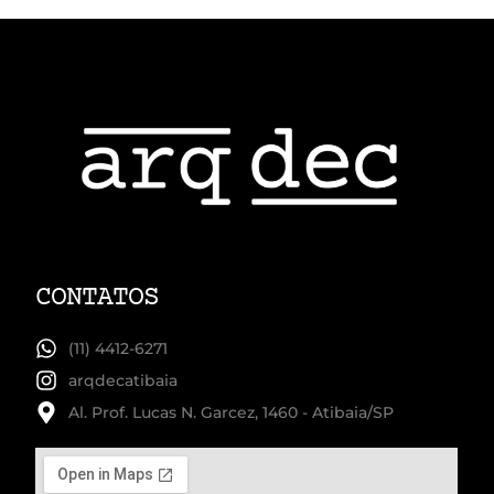
CONTATOS
(11) 4412-6271
arqdecatibaia
Al. Prof. Lucas N. Garcez, 1460 - Atibaia/SP