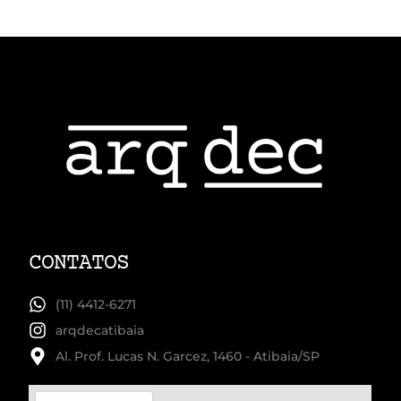
CONTATOS
(11) 4412-6271
arqdecatibaia
Al. Prof. Lucas N. Garcez, 1460 - Atibaia/SP