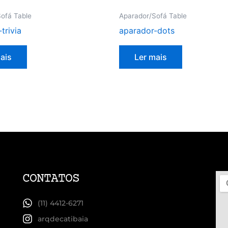
ofá Table
Aparador/Sofá Table
trivia
aparador-dots
ais
Ler mais
CONTATOS
(11) 4412-6271
arqdecatibaia