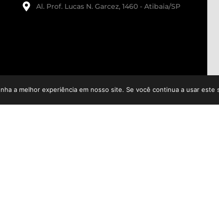
Al. Prof. Lucas N. Garcez, 1460 - Atibaia/SP
enha a melhor experiência em nosso site. Se você continua a usar este 