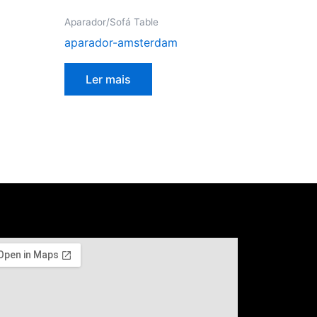
Aparador/Sofá Table
aparador-amsterdam
Ler mais