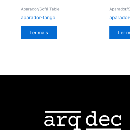
Aparador/Sofá Table
Aparador/S
aparador-tango
aparador-
Ler mais
Ler m