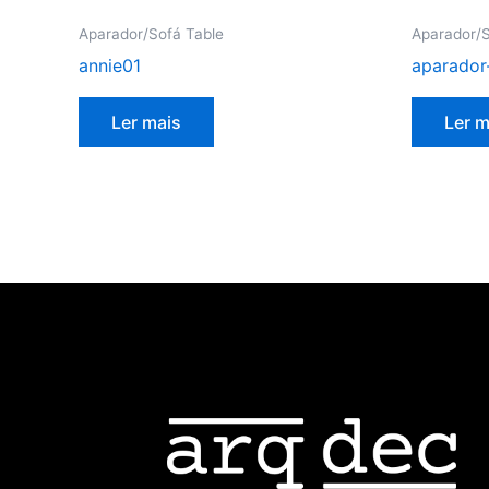
Aparador/Sofá Table
Aparador/S
annie01
aparador
Ler mais
Ler m