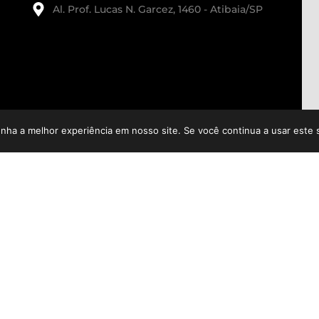
Al. Prof. Lucas N. Garcez, 1460 - Atibaia/SP
enha a melhor experiência em nosso site. Se você continua a usar este 