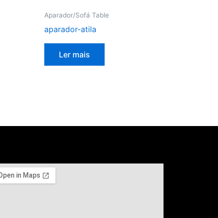
Aparador/Sofá Table
aparador-atila
Ler mais