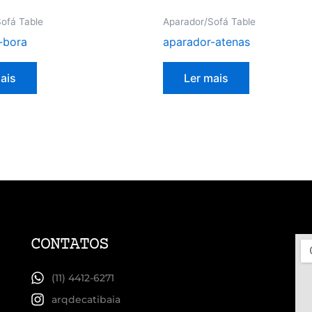
ofá Table
Aparador/Sofá Table
-bora
aparador-atenas
ais
Ler mais
CONTATOS
(11) 4412-6271
arqdecatibaia