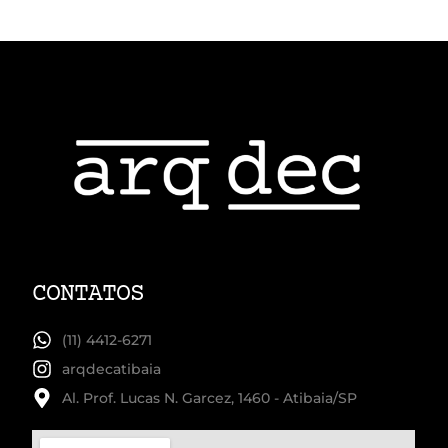
CONTATOS
(11) 4412-6271
arqdecatibaia
Al. Prof. Lucas N. Garcez, 1460 - Atibaia/SP