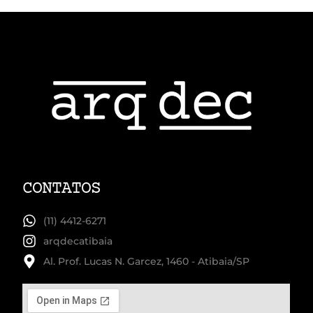
CONTATOS
(11) 4412-6271
arqdecatibaia
Al. Prof. Lucas N. Garcez, 1460 - Atibaia/SP