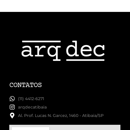
CONTATOS
(11) 4412-6271
arqdecatibaia
Al. Prof. Lucas N. Garcez, 1460 - Atibaia/SP