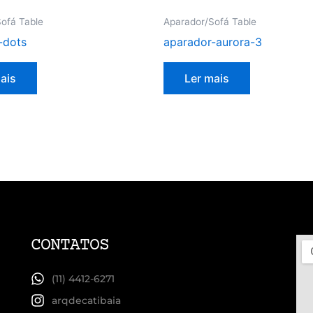
ofá Table
Aparador/Sofá Table
-dots
aparador-aurora-3
ais
Ler mais
CONTATOS
(11) 4412-6271
arqdecatibaia