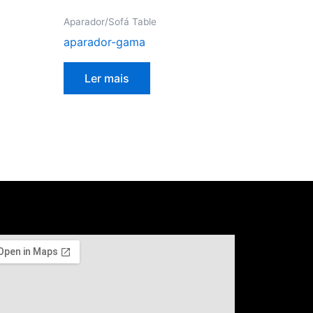
Aparador/Sofá Table
aparador-gama
Ler mais