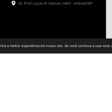
Al. Prof. Lucas N. Garcez, 1460 - Atibaia/SP
enha a melhor experiência em nosso site. Se você continua a usar este 