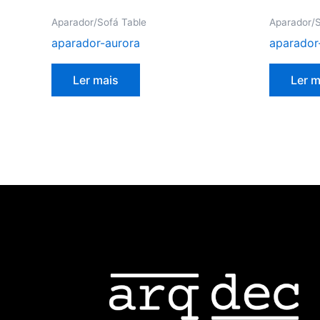
Aparador/Sofá Table
Aparador/S
aparador-aurora
aparador
Ler mais
Ler m