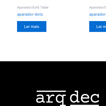
Aparador/Sofá Table
Aparador/S
aparador-dots
aparado
Ler mais
Ler m