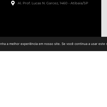
Al. Prof. Lucas N. Garcez, 1460 - Atibaia/SP
enha a melhor experiência em nosso site. Se você continua a usar este 