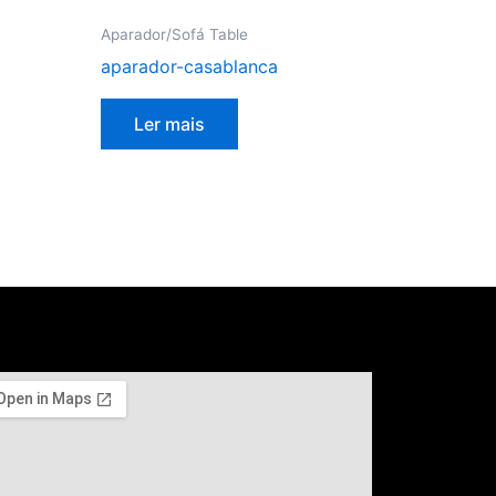
Aparador/Sofá Table
aparador-casablanca
Ler mais