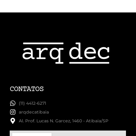
CONTATOS
(11) 4412-6271
arqdecatibaia
Al. Prof. Lucas N. Garcez, 1460 - Atibaia/SP