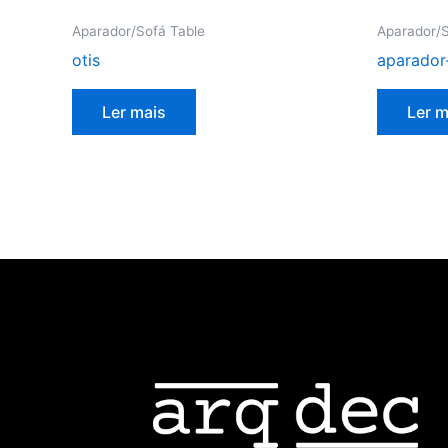
Aparador/Sofá Table
Aparador/S
otis
aparado
Ler mais
Ler m