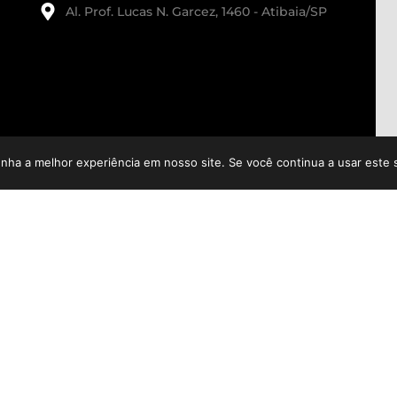
Al. Prof. Lucas N. Garcez, 1460 - Atibaia/SP
enha a melhor experiência em nosso site. Se você continua a usar este 