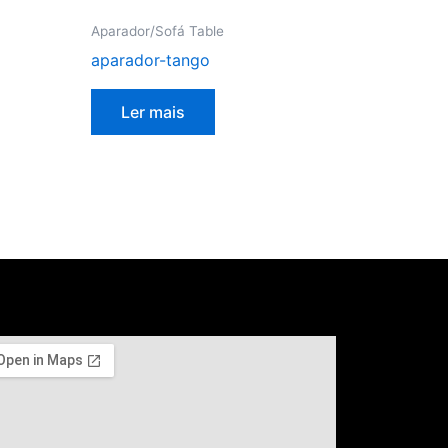
Aparador/Sofá Table
aparador-tango
Ler mais