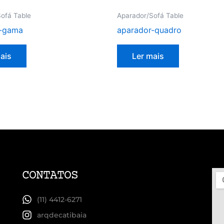
ofá Table
Aparador/Sofá Table
r-gama
aparador-quadro
ais
Ler mais
CONTATOS
(11) 4412-6271
arqdecatibaia