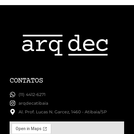
CONTATOS
(11) 4412-6271
arqdecatibaia
Al. Prof. Lucas N. Garcez, 1460 - Atibaia/SP