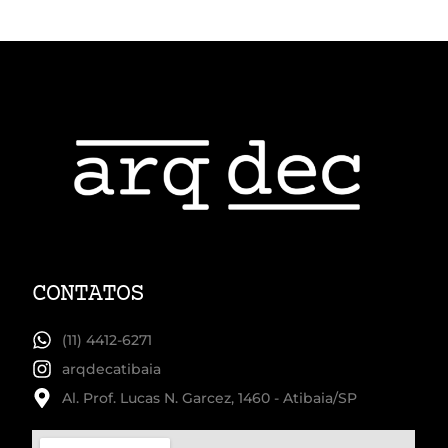
CONTATOS
(11) 4412-6271
arqdecatibaia
Al. Prof. Lucas N. Garcez, 1460 - Atibaia/SP