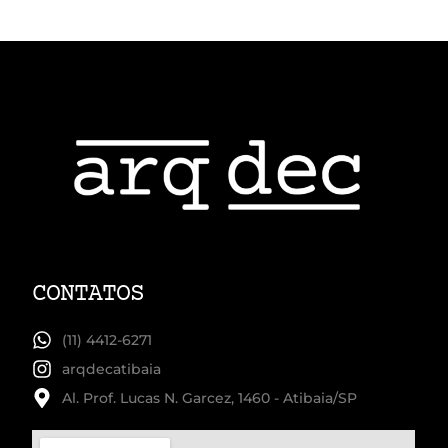
CONTATOS
(11) 4412-6271
arqdecatibaia
Al. Prof. Lucas N. Garcez, 1460 - Atibaia/SP