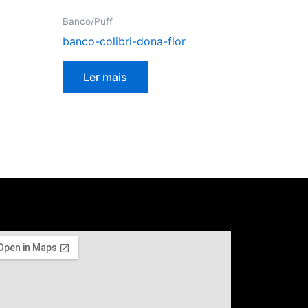
Banco/Puff
banco-colibri-dona-flor
Ler mais