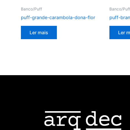
Banco/Puff
Banco/Puf
puff-grande-carambola-dona-flor
puff-bra
Ler mais
Ler m