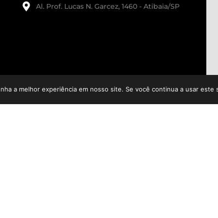
Al. Prof. Lucas N. Garcez, 1460 - Atibaia/SP
enha a melhor experiência em nosso site. Se você continua a usar este 