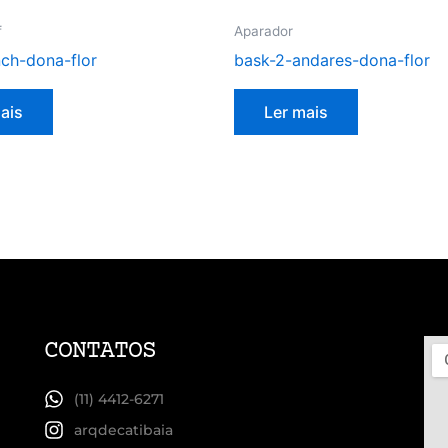
f
Aparador
nch-dona-flor
bask-2-andares-dona-flor
ais
Ler mais
CONTATOS
(11) 4412-6271
arqdecatibaia