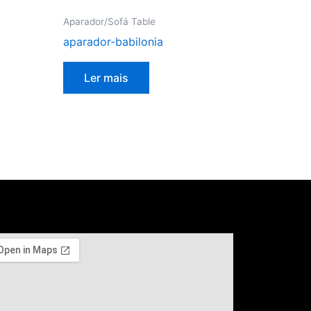
Aparador/Sofá Table
aparador-babilonia
Ler mais