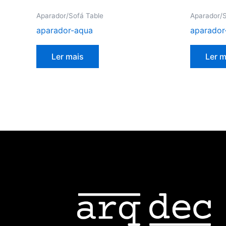
Aparador/Sofá Table
Aparador/S
aparador-aqua
aparador
Ler mais
Ler m