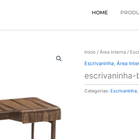
HOME
PRODU
Início
/
Área Interna
/
Escr
Escrivaninha
,
Área Inte
escrivaninha-
Categorias:
Escrivaninha