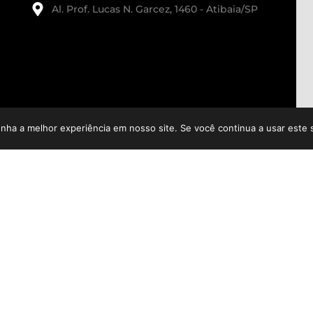
Al. Prof. Lucas N. Garcez, 1460 - Atibaia/SP
enha a melhor experiência em nosso site. Se você continua a usar este 