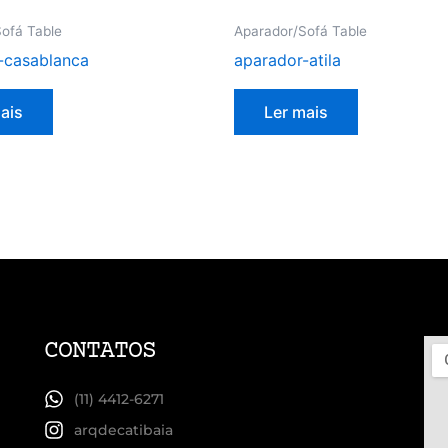
ofá Table
Aparador/Sofá Table
-casablanca
aparador-atila
ais
Ler mais
CONTATOS
(11) 4412-6271
arqdecatibaia