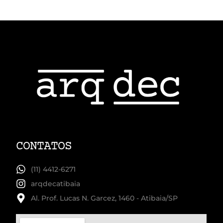
CONTATOS
(11) 4412-6271
arqdecatibaia
Al. Prof. Lucas N. Garcez, 1460 - Atibaia/SP