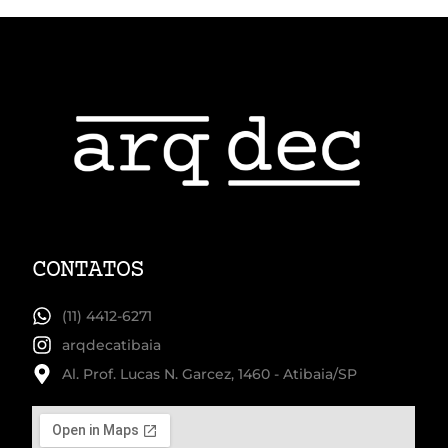
CONTATOS
(11) 4412-6271
arqdecatibaia
Al. Prof. Lucas N. Garcez, 1460 - Atibaia/SP