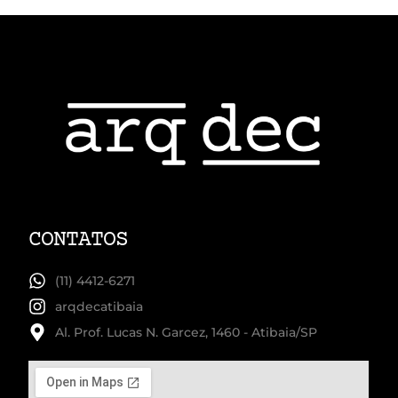
CONTATOS
(11) 4412-6271
arqdecatibaia
Al. Prof. Lucas N. Garcez, 1460 - Atibaia/SP