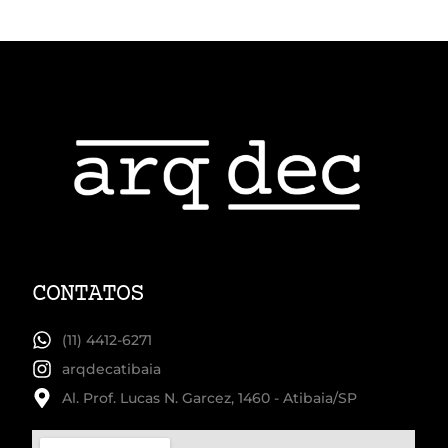
CONTATOS
(11) 4412-6271
arqdecatibaia
Al. Prof. Lucas N. Garcez, 1460 - Atibaia/SP