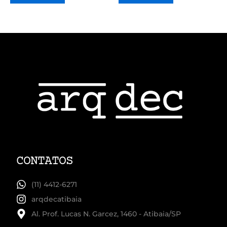
CONTATOS
(11) 4412-6271
arqdecatibaia
Al. Prof. Lucas N. Garcez, 1460 - Atibaia/SP