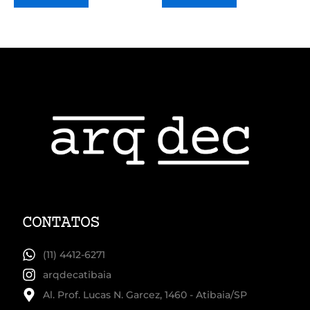
CONTATOS
(11) 4412-6271
arqdecatibaia
Al. Prof. Lucas N. Garcez, 1460 - Atibaia/SP