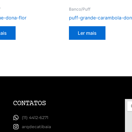
f
Banco/Puff
ue-dona-flor
puff-grande-carambola-don
ais
Ler mais
CONTATOS
(11) 4412-6271
arqdecatibaia