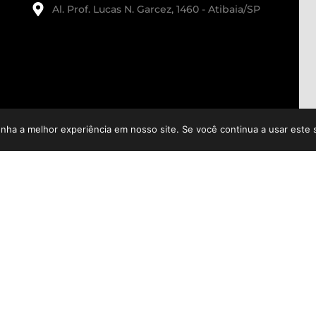
Al. Prof. Lucas N. Garcez, 1460 - Atibaia/SP
enha a melhor experiência em nosso site. Se você continua a usar este 