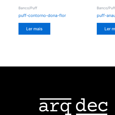
Banco/Puff
Banco/Puf
puff-contorno-dona-flor
puff-ana
Ler mais
Ler m