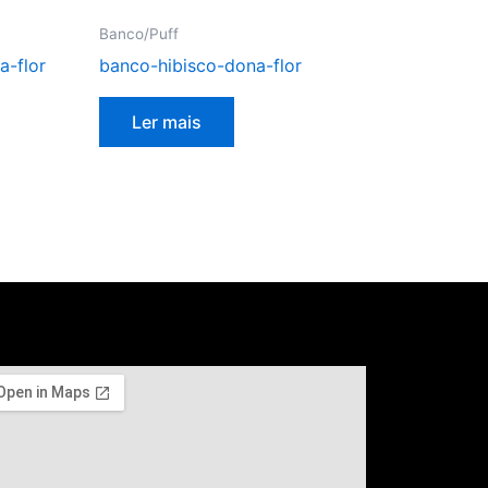
Banco/Puff
a-flor
banco-hibisco-dona-flor
Ler mais