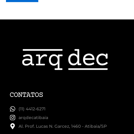
CONTATOS
(11) 4412-6271
arqdecatibaia
Al. Prof. Lucas N. Garcez, 1460 - Atibaia/SP