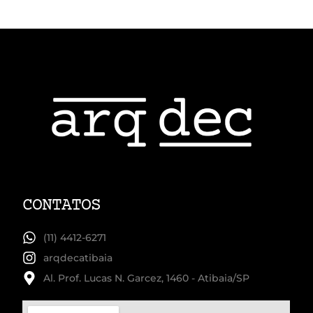
CONTATOS
(11) 4412-6271
arqdecatibaia
Al. Prof. Lucas N. Garcez, 1460 - Atibaia/SP