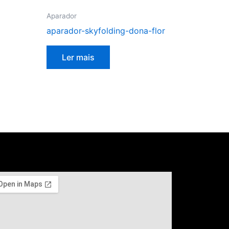
Aparador
aparador-skyfolding-dona-flor
Ler mais