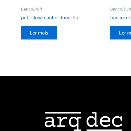
Banco/Puff
Banco/Puf
puff-flow-nautic-dona-flor
banco-col
Ler mais
Ler m