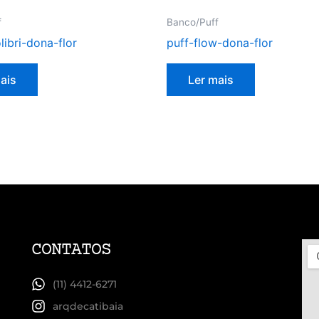
f
Banco/Puff
ibri-dona-flor
puff-flow-dona-flor
ais
Ler mais
CONTATOS
(11) 4412-6271
arqdecatibaia