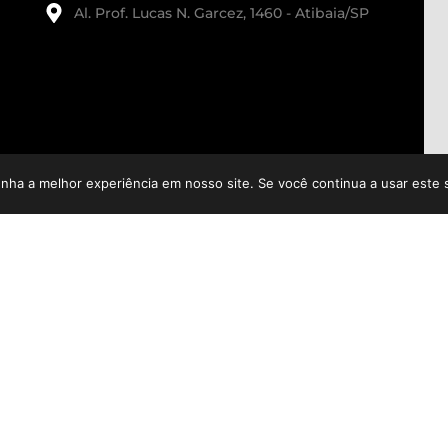
Al. Prof. Lucas N. Garcez, 1460 - Atibaia/SP
enha a melhor experiência em nosso site. Se você continua a usar este 