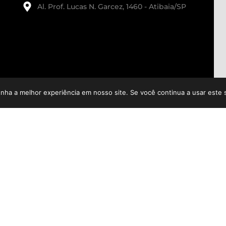
Al. Prof. Lucas N. Garcez, 1460 - Atibaia/SP
enha a melhor experiência em nosso site. Se você continua a usar este 