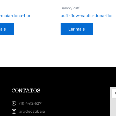
Banco/Puff
-maia-dona-flor
puff-flow-nautic-dona-flor
ais
Ler mais
CONTATOS
(11) 4412-6271
arqdecatibaia