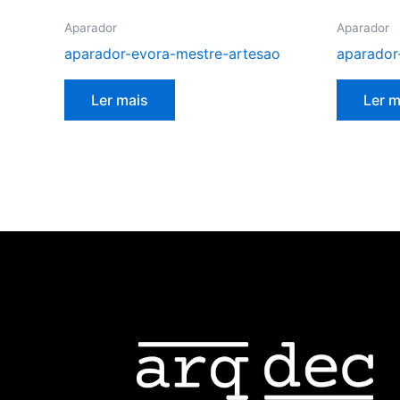
Aparador
Aparador
aparador-evora-mestre-artesao
aparador
Ler mais
Ler m