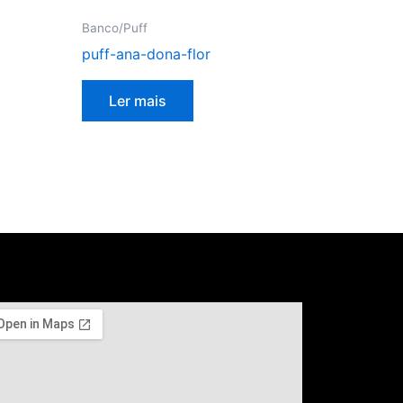
Banco/Puff
puff-ana-dona-flor
Ler mais