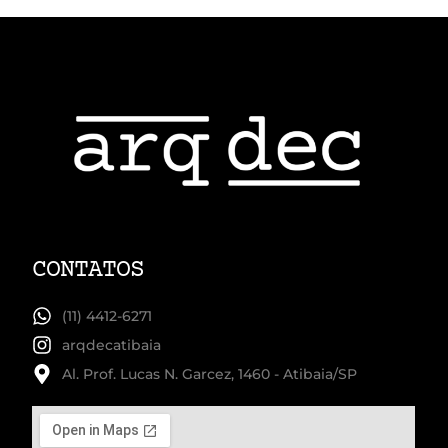
CONTATOS
(11) 4412-6271
arqdecatibaia
Al. Prof. Lucas N. Garcez, 1460 - Atibaia/SP