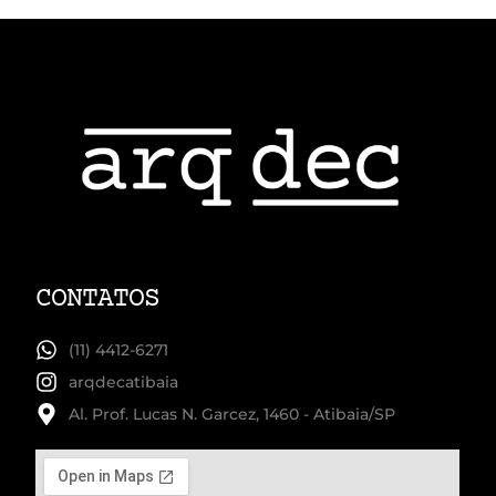
CONTATOS
(11) 4412-6271
arqdecatibaia
Al. Prof. Lucas N. Garcez, 1460 - Atibaia/SP