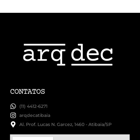
CONTATOS
(11) 4412-6271
arqdecatibaia
Al. Prof. Lucas N. Garcez, 1460 - Atibaia/SP