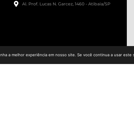
Al. Prof. Lucas N. Garcez, 1460 - Atibaia/SP
enha a melhor experiência em nosso site. Se você continua a usar este 