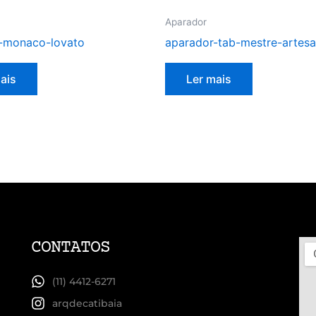
Aparador
-monaco-lovato
aparador-tab-mestre-artes
ais
Ler mais
CONTATOS
(11) 4412-6271
arqdecatibaia