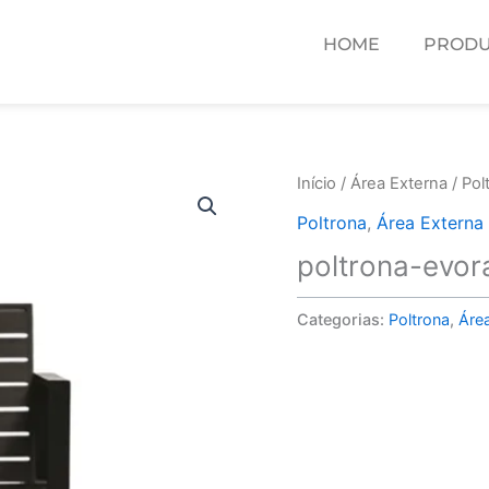
HOME
PRODU
Início
/
Área Externa
/
Pol
Poltrona
,
Área Externa
poltrona-evor
Categorias:
Poltrona
,
Áre