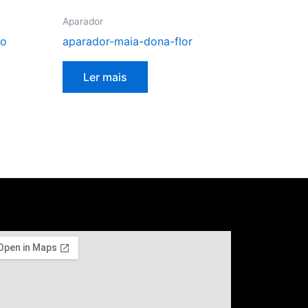
Aparador
ao
aparador-maia-dona-flor
Ler mais