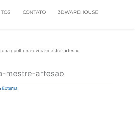
TOS
CONTATO
3DWAREHOUSE
trona
/ poltrona-evora-mestre-artesao
a-mestre-artesao
a Externa