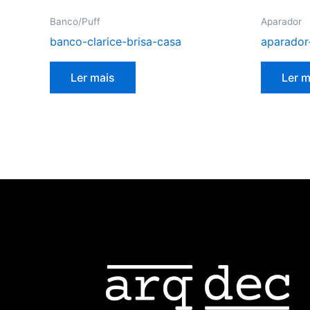
Banco/Puff
Aparador
banco-clarice-brisa-casa
aparador
Ler mais
Ler m