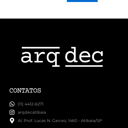
CONTATOS
(11) 4412-6271
arqdecatibaia
Al. Prof. Lucas N. Garcez, 1460 - Atibaia/SP