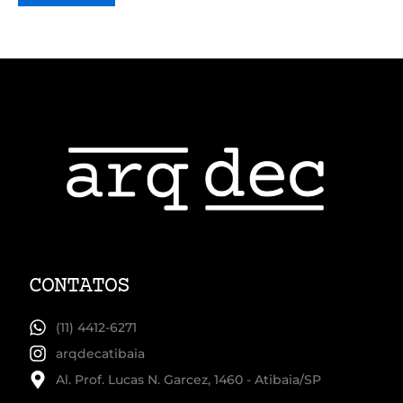
CONTATOS
(11) 4412-6271
arqdecatibaia
Al. Prof. Lucas N. Garcez, 1460 - Atibaia/SP