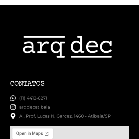
CONTATOS
(11) 4412-6271
arqdecatibaia
Al. Prof. Lucas N. Garcez, 1460 - Atibaia/SP