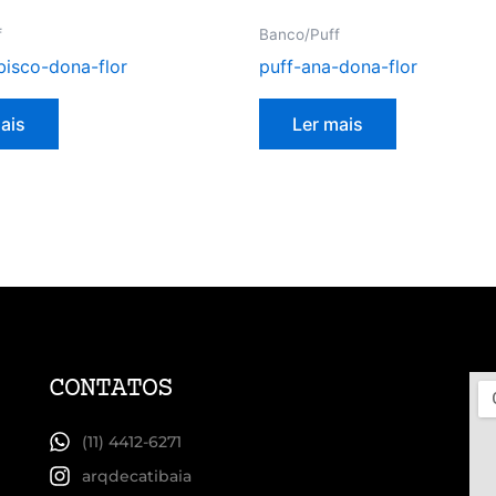
f
Banco/Puff
bisco-dona-flor
puff-ana-dona-flor
ais
Ler mais
CONTATOS
(11) 4412-6271
arqdecatibaia