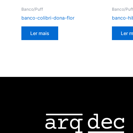
Banco/Puff
Banco/Puf
banco-colibri-dona-flor
banco-hi
Ler mais
Ler m