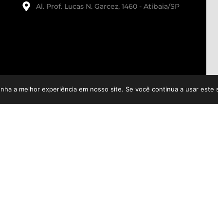
Al. Prof. Lucas N. Garcez, 1460 - Atibaia/SP
enha a melhor experiência em nosso site. Se você continua a usar este 