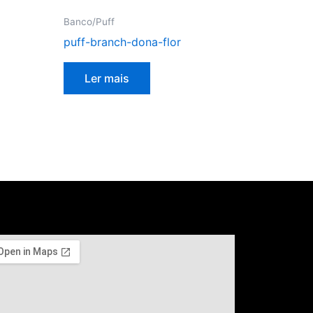
Banco/Puff
puff-branch-dona-flor
Ler mais