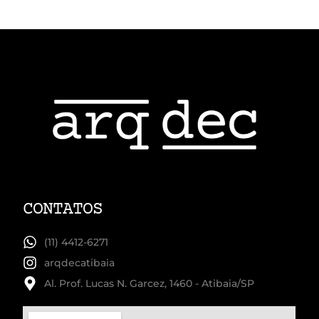
CONTATOS
(11) 4412-6271
arqdecatibaia
Al. Prof. Lucas N. Garcez, 1460 - Atibaia/SP